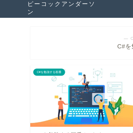
ピーコックアンダーソ
ン
― 
C#
C#を勉強する順番