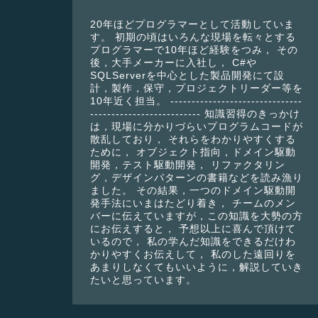
20年ほどプログラマーとして活動していま
す。 初期の頃はいろんな現場を転々とする
プログラマーで10年ほど経験をつみ， その
後，大手メーカーに入社し， C#や
SQLServerを中心とした製品開発にて設
計，製作，保守，プロジェクトリーダー等を
10年近く担当。 -------------------------------
-------------------------- 知識習得のきっかけ
は，現場に分かりづらいプログラムコードが
散乱しており， それらをわかりやすくする
ために， オブジェクト指向，ドメイン駆動
開発，テスト駆動開発， リファクタリン
グ，デザインパターンの書籍などを読み漁り
ました。 その結果，一つのドメイン駆動開
発手法にいまはたどり着き， チームのメン
バーに伝えていますが，この知識を大勢の方
にお伝えすると， 予想以上に喜んで頂けて
いるので， 私の学んだ知識をできるだけわ
かりやすくお伝えして， 私のした遠回りを
あまりしなくてもいいように，解説していき
たいと思っています。