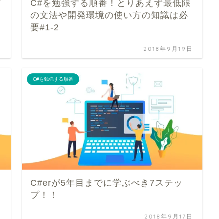
プ
C#を勉強する順番！とりあえず最低限
の文法や開発環境の使い方の知識は必
要#1-2
日
2018年9月19日
C#を勉強する順番
C#erが5年目までに学ぶべき7ステッ
プ！！
日
2018年9月17日