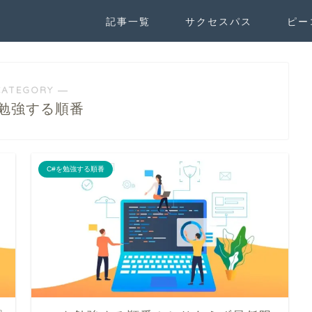
記事一覧
サクセスパス
ピー
CATEGORY ―
を勉強する順番
C#を勉強する順番