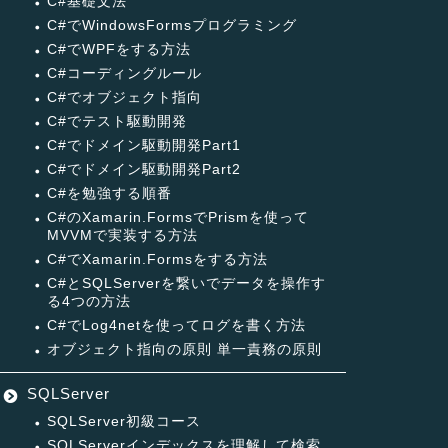
C#基礎文法
C#でWindowsFormsプログラミング
C#でWPFをする方法
C#コーディングルール
C#でオブジェクト指向
C#でテスト駆動開発
C#でドメイン駆動開発Part1
C#でドメイン駆動開発Part2
C#を勉強する順番
C#のXamarin.FormsでPrismを使って
MVVMで実装する方法
C#でXamarin.Formsをする方法
C#とSQLServerを繋いでデータを操作す
る4つの方法
C#でLog4netを使ってログを書く方法
オブジェクト指向の原則 単一責務の原則
SQLServer
SQLServer初級コース
SQLServerインデックスを理解して検索