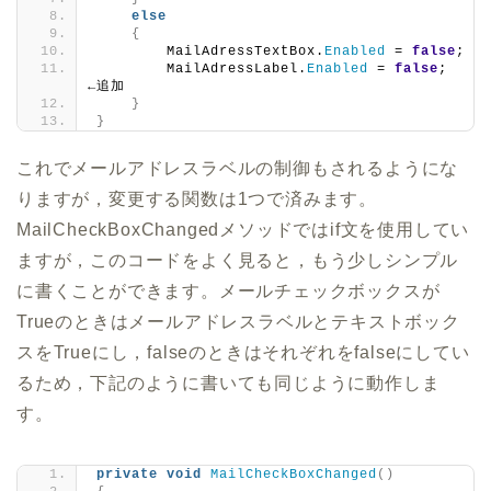
else
{
        MailAdressTextBox.
Enabled
 = 
false
;
        MailAdressLabel.
Enabled
 = 
false
; 　
←追加
}
}
これでメールアドレスラベルの制御もされるようにな
りますが，変更する関数は1つで済みます。
MailCheckBoxChangedメソッドではif文を使用してい
ますが，このコードをよく見ると，もう少しシンプル
に書くことができます。メールチェックボックスが
Trueのときはメールアドレスラベルとテキストボック
スをTrueにし，falseのときはそれぞれをfalseにしてい
るため，下記のように書いても同じように動作しま
す。
private
void
MailCheckBoxChanged
()