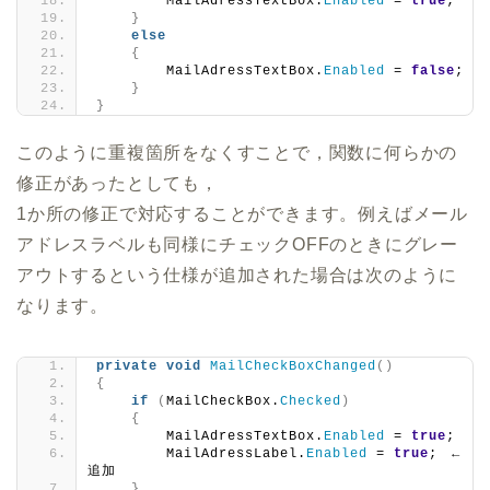
        MailAdressTextBox.
Enabled
 = 
true
;
}
else
{
        MailAdressTextBox.
Enabled
 = 
false
;
}
}
このように重複箇所をなくすことで，関数に何らかの
修正があったとしても，
1か所の修正で対応することができます。例えばメール
アドレスラベルも同様にチェックOFFのときにグレー
アウトするという仕様が追加された場合は次のように
なります。
private
void
MailCheckBoxChanged
()
{
if
(
MailCheckBox.
Checked
)
{
        MailAdressTextBox.
Enabled
 = 
true
;　
        MailAdressLabel.
Enabled
 = 
true
;　←
追加
}