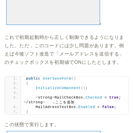
これで初期起動時から正しく制御できるようになりま
した。ただ，このコードには少し問題があります。例
えば今後ソフト改造で「メールアドレスを送信する」
のチェックボックスを初期値でONにしたとします。
public
UserSaveForm
()
{
InitializeComponent
()
;
<
strong
>
MailCheckBox.
Checked
 = 
true
;
<
/strong
>
　　←ここを追加
    MailAdressTextBox.
Enabled
 = 
false
;
}
この状態で実行します。