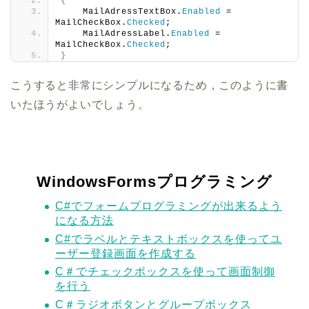
{
    MailAdressTextBox.
Enabled
 = 
MailCheckBox.
Checked
;
    MailAdressLabel.
Enabled
 = 
MailCheckBox.
Checked
;
}
こうすると非常にシンプルになるため，このように書
いたほうがよいでしょう。
WindowsFormsプログラミング
C#でフォームプログラミングが出来るよう
になる方法
C#でラベルとテキストボックスを使ってユ
ーザー登録画面を作成する
C＃でチェックボックスを使って画面制御
を行う
C＃ラジオボタンとグループボックス