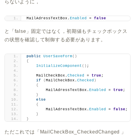
らないように，
MailAdressTextBox.
Enabled
 = 
false
と「false」固定ではなく，初期値もチェックボックス
の状態を確認して制御する必要があります。
public
UserSaveForm
()
{
InitializeComponent
()
;
    MailCheckBox.
Checked
 = 
true
;
if
(
MailCheckBox.
Checked
)
{
        MailAdressTextBox.
Enabled
 = 
true
;
}
else
{
        MailAdressTextBox.
Enabled
 = 
false
;
}
}
ただこれでは「MailCheckBox_CheckedChanged 」