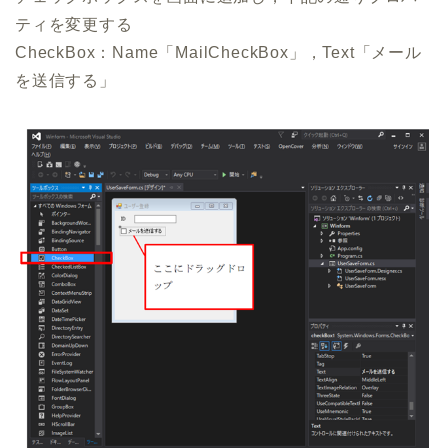
ティを変更する
CheckBox：Name「MailCheckBox」，Text「メール
を送信する」