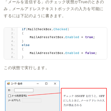
「メールを送信する」のチェック状態がTrueのときの
み，メールアドレステキストボックスの入力を可能に
するには下記のように書きます。
if
(
MailCheckBox.
Checked
)
{
    MailAdressTextBox.
Enabled
 = 
true
;
}
else
{
    MailAdressTextBox.
Enabled
 = 
false
;
}
この状態で実行します。