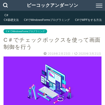
ピーコックアンダーソン
C#
C#基礎文法
C#でWindowsFormsプログラミング
C#でWPFをする方法
C＃でWindowsFormsプログラミング
C＃でチェックボックスを使って画面
制御を行う
2018年2月23日
/
2020年3月21日