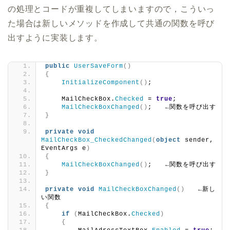
の処理とコードが重複してしまいますので，こういっ
た場合は新しいメソッドを作成して共通の関数を呼び
出すように実装します。
public
UserSaveForm
()
{
InitializeComponent
()
;
    MailCheckBox.
Checked
 = 
true
;
MailCheckBoxChanged
()
;　　←関数を呼び出す
}
private
void
MailCheckBox_CheckedChanged
(
object
 sender, 
EventArgs e
)
{
MailCheckBoxChanged
()
;　　←関数を呼び出す
}
private
void
MailCheckBoxChanged
()
　　←新し
い関数
{
if
(
MailCheckBox.
Checked
)
{