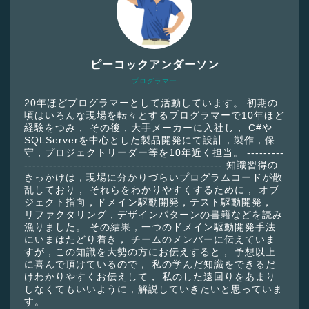
ピーコックアンダーソン
プログラマー
20年ほどプログラマーとして活動しています。 初期の
頃はいろんな現場を転々とするプログラマーで10年ほど
経験をつみ， その後，大手メーカーに入社し， C#や
SQLServerを中心とした製品開発にて設計，製作，保
守，プロジェクトリーダー等を10年近く担当。 ---------
------------------------------------------------ 知識習得の
きっかけは，現場に分かりづらいプログラムコードが散
乱しており， それらをわかりやすくするために， オブ
ジェクト指向，ドメイン駆動開発，テスト駆動開発，
リファクタリング，デザインパターンの書籍などを読み
漁りました。 その結果，一つのドメイン駆動開発手法
にいまはたどり着き， チームのメンバーに伝えていま
すが，この知識を大勢の方にお伝えすると， 予想以上
に喜んで頂けているので， 私の学んだ知識をできるだ
けわかりやすくお伝えして， 私のした遠回りをあまり
しなくてもいいように，解説していきたいと思っていま
す。