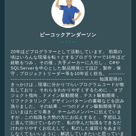
ピーコックアンダーソン
プログラマー
20年ほどプログラマーとして活動しています。 初期の
頃はいろんな現場を転々とするプログラマーで10年ほど
経験をつみ， その後，大手メーカーに入社し， C#や
SQLServerを中心とした製品開発にて設計，製作，保
守，プロジェクトリーダー等を10年近く担当。 ---------
------------------------------------------------ 知識習得の
きっかけは，現場に分かりづらいプログラムコードが散
乱しており， それらをわかりやすくするために， オブ
ジェクト指向，ドメイン駆動開発，テスト駆動開発，
リファクタリング，デザインパターンの書籍などを読み
漁りました。 その結果，一つのドメイン駆動開発手法
にいまはたどり着き， チームのメンバーに伝えていま
すが，この知識を大勢の方にお伝えすると， 予想以上
に喜んで頂けているので， 私の学んだ知識をできるだ
けわかりやすくお伝えして， 私のした遠回りをあまり
しなくてもいいように，解説していきたいと思っていま