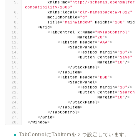
        xmlns:mc=
"http://schemas.openxmlforma
compatibility/2006"
        xmlns:local=
"clr-namespace:WPF022"
        mc:Ignorable=
"d"
        Title=
"MainWindow"
 Height=
"200"
 Width
<
Grid
>
<
TabControl x:Name=
"MyTabControl"
                    Margin=
"20"
>
<
TabItem Header=
"AAA"
>
<
StackPanel
>
<
TextBox Margin=
"10"
/
>
<
Button Content=
"Save"
                            Margin=
"10"
/
>
<
/StackPanel
>
<
/TabItem
>
<
TabItem Header=
"BBB"
>
<
StackPanel
>
<
TextBox Margin=
"10"
/
>
<
Button Content=
"Search"
                            Margin=
"10"
/
>
<
/StackPanel
>
<
/TabItem
>
<
/TabControl
>
<
/Grid
>
<
/Window
>
TabControlにTabItemを２つ設定しています。