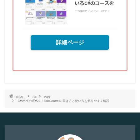
詳細ページ
HOME
C#
WPF
C#WPFの道#22！TabControlの書き方と使い方を解りやすく解説