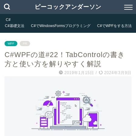
ピーコックアンダーソン
C#
C#基礎文法
C#でWindowsFormsプログラミング
C#でWPFをする方法
WPF
PR
C#WPFの道#22！TabControlの書き
方と使い方を解りやすく解説
2019年1月15日
/
2024年3月9日