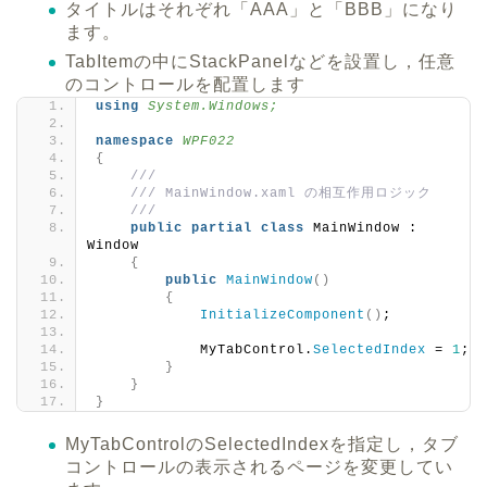
タイトルはそれぞれ「AAA」と「BBB」になり
ます。
TabItemの中にStackPanelなどを設置し，任意
のコントロールを配置します
using 
System.Windows;
namespace 
WPF022
{
///
/// MainWindow.xaml の相互作用ロジック
/// 
public
partial
class
 MainWindow : 
Window
{
public
MainWindow
()
{
InitializeComponent
()
;
            MyTabControl.
SelectedIndex
 = 
1
;
}
}
}
MyTabControlのSelectedIndexを指定し，タブ
コントロールの表示されるページを変更してい