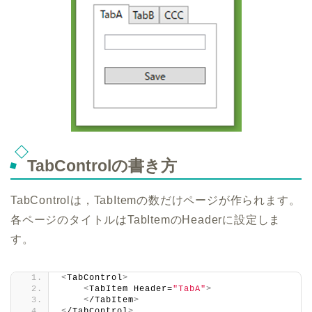
TabControlの書き方
TabControlは，TabItemの数だけページが作られます。
各ページのタイトルはTabItemのHeaderに設定しま
す。
<
TabControl
>
<
TabItem Header=
"TabA"
>
<
/TabItem
>
<
/TabControl
>