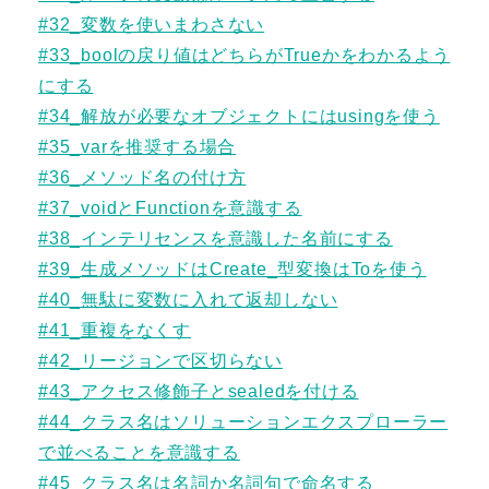
#32_変数を使いまわさない
#33_boolの戻り値はどちらがTrueかをわかるよう
にする
#34_解放が必要なオブジェクトにはusingを使う
#35_varを推奨する場合
#36_メソッド名の付け方
#37_voidとFunctionを意識する
#38_インテリセンスを意識した名前にする
#39_生成メソッドはCreate_型変換はToを使う
#40_無駄に変数に入れて返却しない
#41_重複をなくす
#42_リージョンで区切らない
#43_アクセス修飾子とsealedを付ける
#44_クラス名はソリューションエクスプローラー
で並べることを意識する
#45_クラス名は名詞か名詞句で命名する