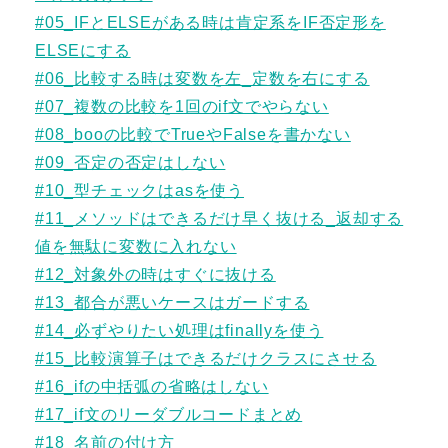
#05_IFとELSEがある時は肯定系をIF否定形を
ELSEにする
#06_比較する時は変数を左_定数を右にする
#07_複数の比較を1回のif文でやらない
#08_booの比較でTrueやFalseを書かない
#09_否定の否定はしない
#10_型チェックはasを使う
#11_メソッドはできるだけ早く抜ける_返却する
値を無駄に変数に入れない
#12_対象外の時はすぐに抜ける
#13_都合が悪いケースはガードする
#14_必ずやりたい処理はfinallyを使う
#15_比較演算子はできるだけクラスにさせる
#16_ifの中括弧の省略はしない
#17_if文のリーダブルコードまとめ
#18_名前の付け方