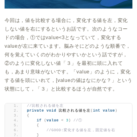
今回は，値を比較する場合に，変化する値を左，変化
しない値を右にするというお話です。次のようなコー
ドの場合，①ではvalue<3となっていて，変化する
valueが左に来ています。脳みそにどのような順番で，
何を覚えていくのがわかりやすいかという話ですが，
②のように変化しない値「３」を最初に頭に入れて
も，あまり意味がないです。「value」のように，変化
する値を頭にいれて，[valueの値はなにかな？」という
状態にして，「３」と比較するほうが自然です。
//比較される値を左
private
void
 比較される値を左
(
int
value
)
{
if
(
value
<
3
)
//①
{
//GOOD:変化する値を左，固定値を右
}