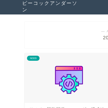
ピーコックアンダーソ
ン
― 
2
NDDD