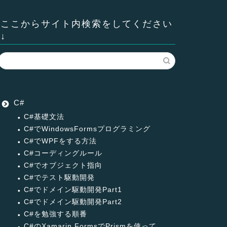
ここからサイト内検索をしてください
↓
C#
C#基礎文法
C#でWindowsFormsプログラミング
C#でWPFをする方法
C#コーディングルール
C#でオブジェクト指向
C#でテスト駆動開発
C#でドメイン駆動開発Part1
C#でドメイン駆動開発Part2
C#を勉強する順番
C#のXamarin.FormsでPrismを使って