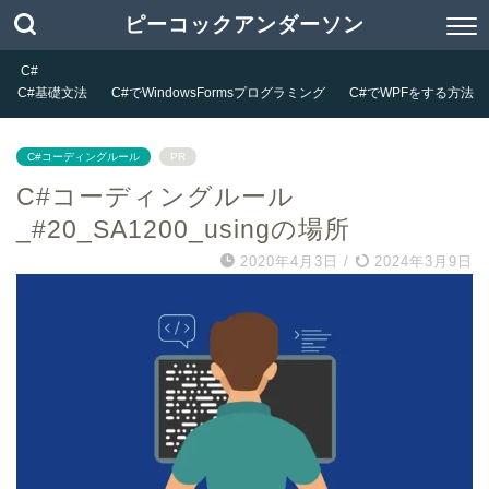
ピーコックアンダーソン
C#
C#基礎文法
C#でWindowsFormsプログラミング
C#でWPFをする方法
C#コーディングルール
PR
C#コーディングルール
_#20_SA1200_usingの場所
2020年4月3日
/
2024年3月9日