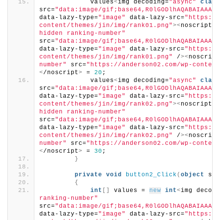
            values
<
img decoding=
"async"
class
src=
"data:image/gif;base64,R0lGODlhAQABAIAAAAA
data-lazy-type=
"image"
 data-lazy-src=
"https://
content/themes/jin/img/rank01.png"
><
noscript
><
hidden ranking-number"
src=
"data:image/gif;base64,R0lGODlhAQABAIAAAAA
data-lazy-type=
"image"
 data-lazy-src=
"https://
content/themes/jin/img/rank01.png"
 /
><
noscript
number"
 src=
"https://anderson02.com/wp-content
<
/noscript
>
 = 
20
;
            values
<
img decoding=
"async"
class
src=
"data:image/gif;base64,R0lGODlhAQABAIAAAAA
data-lazy-type=
"image"
 data-lazy-src=
"https://
content/themes/jin/img/rank02.png"
><
noscript
><
hidden ranking-number"
src=
"data:image/gif;base64,R0lGODlhAQABAIAAAAA
data-lazy-type=
"image"
 data-lazy-src=
"https://
content/themes/jin/img/rank02.png"
 /
><
noscript
number"
 src=
"https://anderson02.com/wp-content
<
/noscript
>
 = 
30
;
}
private
void
button2_Click
(
object
 sen
{
int
[]
 values = 
new
int
<
img decodi
ranking-number"
src=
"data:image/gif;base64,R0lGODlhAQABAIAAAAA
data-lazy-type=
"image"
 data-lazy-src=
"https://