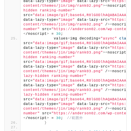
data-lazy-type=
"image"
 data-lazy-src=
"https://
content/themes/jin/img/rank02.png"
><
noscript
><
hidden ranking-number"
src=
"data:image/gif;base64,R0lGODlhAQABAIAAAAA
data-lazy-type=
"image"
 data-lazy-src=
"https://
content/themes/jin/img/rank02.png"
 /
><
noscript
number"
 src=
"https://anderson02.com/wp-content
<
/noscript
>
 = 
30
;
            values
<
img decoding=
"async"
class
src=
"data:image/gif;base64,R0lGODlhAQABAIAAAAA
data-lazy-type=
"image"
 data-lazy-src=
"https://
content/themes/jin/img/rank03.png"
><
noscript
><
hidden ranking-number"
src=
"data:image/gif;base64,R0lGODlhAQABAIAAAAA
data-lazy-type=
"image"
 data-lazy-src=
"https://
content/themes/jin/img/rank03.png"
 /
><
noscript
lazy-hidden ranking-number"
src=
"data:image/gif;base64,R0lGODlhAQABAIAAAAA
data-lazy-type=
"image"
 data-lazy-src=
"https://
content/themes/jin/img/rank03.png"
 /
><
noscript
lazy-hidden ranking-number"
src=
"data:image/gif;base64,R0lGODlhAQABAIAAAAA
data-lazy-type=
"image"
 data-lazy-src=
"https://
content/themes/jin/img/rank03.png"
 /
><
noscript
number"
 src=
"https://anderson02.com/wp-content
<
/noscript
>
 = 
30
;　
//範囲外
}