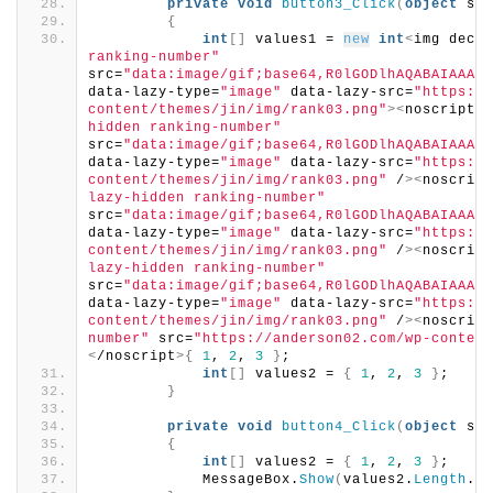
private
void
button3_Click
(
object
 sen
{
int
[]
 values1 = 
new
int
<
img decod
ranking-number"
src=
"data:image/gif;base64,R0lGODlhAQABAIAAAAA
data-lazy-type=
"image"
 data-lazy-src=
"https://
content/themes/jin/img/rank03.png"
><
noscript
><
hidden ranking-number"
src=
"data:image/gif;base64,R0lGODlhAQABAIAAAAA
data-lazy-type=
"image"
 data-lazy-src=
"https://
content/themes/jin/img/rank03.png"
 /
><
noscript
lazy-hidden ranking-number"
src=
"data:image/gif;base64,R0lGODlhAQABAIAAAAA
data-lazy-type=
"image"
 data-lazy-src=
"https://
content/themes/jin/img/rank03.png"
 /
><
noscript
lazy-hidden ranking-number"
src=
"data:image/gif;base64,R0lGODlhAQABAIAAAAA
data-lazy-type=
"image"
 data-lazy-src=
"https://
content/themes/jin/img/rank03.png"
 /
><
noscript
number"
 src=
"https://anderson02.com/wp-content
<
/noscript
>{
1
, 
2
, 
3
}
;
int
[]
 values2 = 
{
1
, 
2
, 
3
}
;
}
private
void
button4_Click
(
object
 sen
{
int
[]
 values2 = 
{
1
, 
2
, 
3
}
;
            MessageBox.
Show
(
values2.
Length
.
To