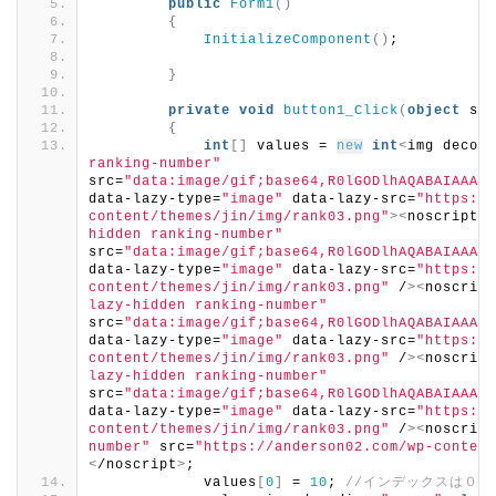
public
Form1
()
{
InitializeComponent
()
;
}
private
void
button1_Click
(
object
 sen
{
int
[]
 values = 
new
int
<
img decodi
ranking-number"
src=
"data:image/gif;base64,R0lGODlhAQABAIAAAAA
data-lazy-type=
"image"
 data-lazy-src=
"https://
content/themes/jin/img/rank03.png"
><
noscript
><
hidden ranking-number"
src=
"data:image/gif;base64,R0lGODlhAQABAIAAAAA
data-lazy-type=
"image"
 data-lazy-src=
"https://
content/themes/jin/img/rank03.png"
 /
><
noscript
lazy-hidden ranking-number"
src=
"data:image/gif;base64,R0lGODlhAQABAIAAAAA
data-lazy-type=
"image"
 data-lazy-src=
"https://
content/themes/jin/img/rank03.png"
 /
><
noscript
lazy-hidden ranking-number"
src=
"data:image/gif;base64,R0lGODlhAQABAIAAAAA
data-lazy-type=
"image"
 data-lazy-src=
"https://
content/themes/jin/img/rank03.png"
 /
><
noscript
number"
 src=
"https://anderson02.com/wp-content
<
/noscript
>
;
            values
[
0
]
 = 
10
; 
//インデックスは０始