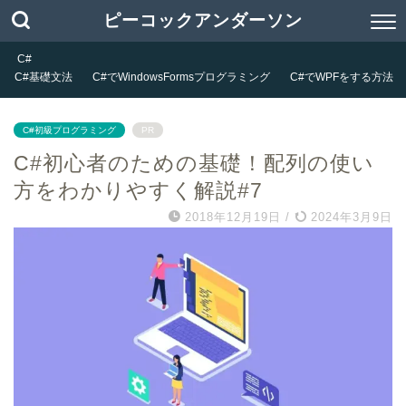
ピーコックアンダーソン
C#
C#基礎文法
C#でWindowsFormsプログラミング
C#でWPFをする方法
C#初級プログラミング
PR
C#初心者のための基礎！配列の使い
方をわかりやすく解説#7
2018年12月19日
/
2024年3月9日