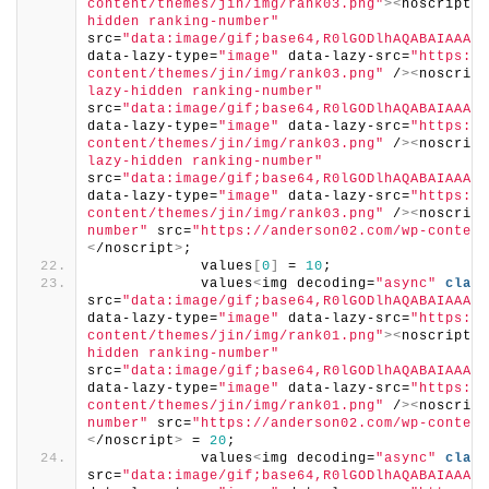
content/themes/jin/img/rank03.png"
><
noscript
><
hidden ranking-number"
src=
"data:image/gif;base64,R0lGODlhAQABAIAAAAA
data-lazy-type=
"image"
 data-lazy-src=
"https://
content/themes/jin/img/rank03.png"
 /
><
noscript
lazy-hidden ranking-number"
src=
"data:image/gif;base64,R0lGODlhAQABAIAAAAA
data-lazy-type=
"image"
 data-lazy-src=
"https://
content/themes/jin/img/rank03.png"
 /
><
noscript
lazy-hidden ranking-number"
src=
"data:image/gif;base64,R0lGODlhAQABAIAAAAA
data-lazy-type=
"image"
 data-lazy-src=
"https://
content/themes/jin/img/rank03.png"
 /
><
noscript
number"
 src=
"https://anderson02.com/wp-content
<
/noscript
>
;
            values
[
0
]
 = 
10
; 
            values
<
img decoding=
"async"
class
src=
"data:image/gif;base64,R0lGODlhAQABAIAAAAA
data-lazy-type=
"image"
 data-lazy-src=
"https://
content/themes/jin/img/rank01.png"
><
noscript
><
hidden ranking-number"
src=
"data:image/gif;base64,R0lGODlhAQABAIAAAAA
data-lazy-type=
"image"
 data-lazy-src=
"https://
content/themes/jin/img/rank01.png"
 /
><
noscript
number"
 src=
"https://anderson02.com/wp-content
<
/noscript
>
 = 
20
;
            values
<
img decoding=
"async"
class
src=
"data:image/gif;base64,R0lGODlhAQABAIAAAAA