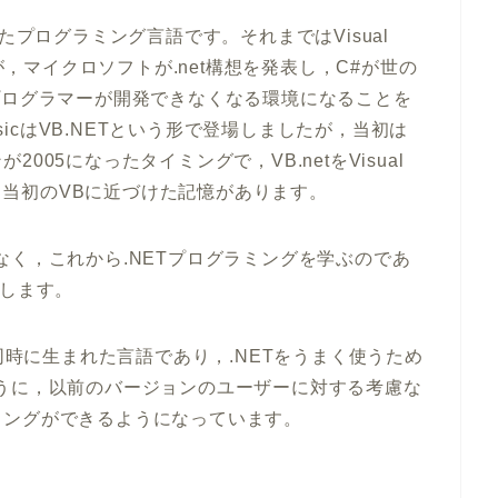
たプログラミング言語です。それまではVisual
たが，マイクロソフトが.net構想を発表し，C#が世の
sicプログラマーが開発できなくなる環境になることを
asicはVB.NETという形で登場しましたが，当初は
05になったタイミングで，VB.netをVisual
も，当初のVBに近づけた記憶があります。
なく，これから.NETプログラミングを学ぶのであ
めします。
，同時に生まれた言語であり，.NETをうまく使うため
うに，以前のバージョンのユーザーに対する考慮な
ミングができるようになっています。